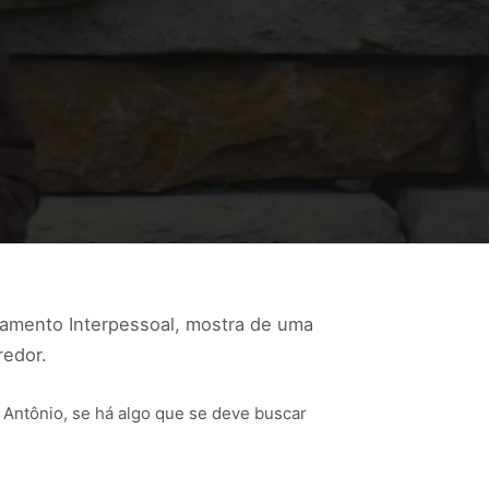
namento Interpessoal, mostra de uma
redor.
Antônio, se há algo que se deve buscar