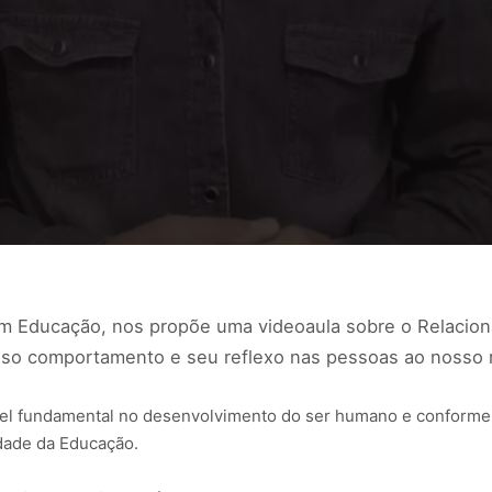
em Educação, nos propõe uma videoaula sobre o Relacio
sso comportamento e seu reflexo nas pessoas ao nosso 
el fundamental no desenvolvimento do ser humano e conforme 
idade da Educação.