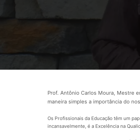
Prof. Antônio Carlos Moura, Mestre 
maneira simples a importância do no
Os Profissionais da Educação têm um pap
incansavelmente, é a Excelência na Qual